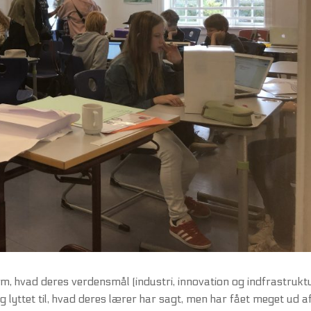
om, hvad deres verdensmål (industri, innovation og indfrastrukt
og lyttet til, hvad deres lærer har sagt, men har fået meget ud af