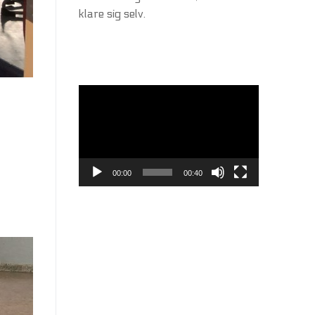
klare sig selv.
Videoafspiller
00:00
00:40