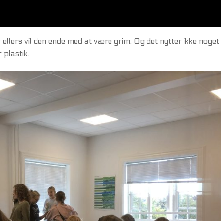
ellers vil den ende med at være grim. Og det nytter ikke noget 
 plastik.