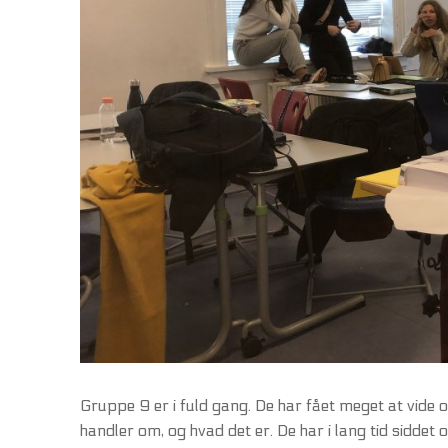
Gruppe 9 er i fuld gang. De har fået meget at vide 
handler om, og hvad det er. De har i lang tid siddet 