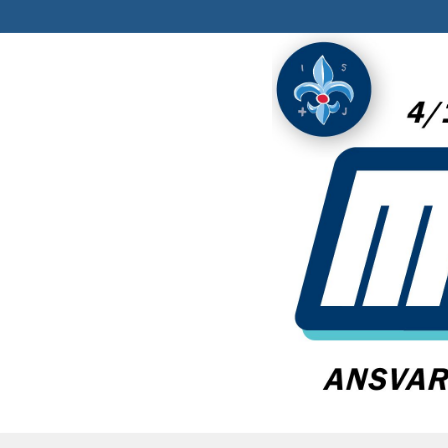
Spring
til
indhold