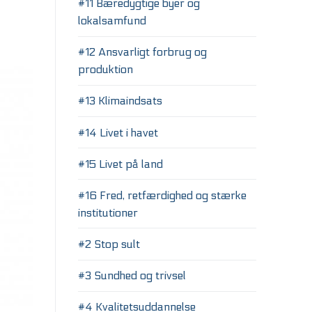
#11 Bæredygtige byer og
for
lokalsamfund
lyden.
#12 Ansvarligt forbrug og
produktion
#13 Klimaindsats
#14 Livet i havet
#15 Livet på land
#16 Fred, retfærdighed og stærke
institutioner
#2 Stop sult
#3 Sundhed og trivsel
#4 Kvalitetsuddannelse