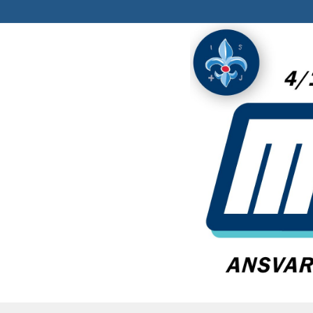
Spring
til
indhold