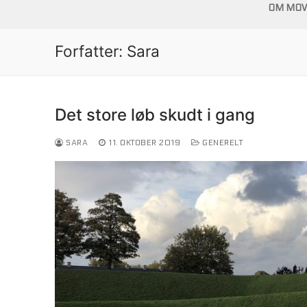
OM MOVE
Forfatter:
Sara
Det store løb skudt i gang
SARA
11. OKTOBER 2019
GENERELT