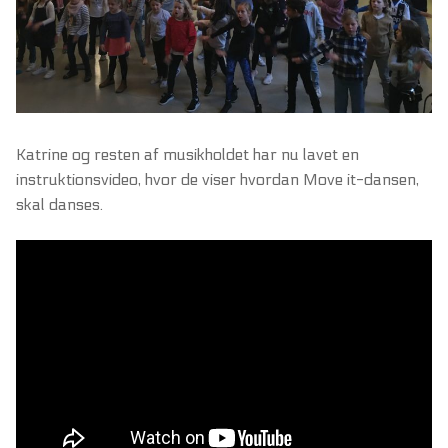
Katrine og resten af musikholdet har nu lavet en
instruktionsvideo, hvor de viser hvordan Move it-dansen,
skal danses.