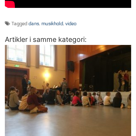
Tagged
dans
,
musikhold
,
video
Artikler i samme kategori: