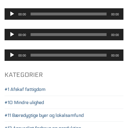
Lydafspiller
00:00
00:00
Lydafspiller
00:00
00:00
Lydafspiller
00:00
00:00
KATEGORIER
#1 Afskaf fattigdom
#10 Mindre ulighed
#11 Bæredygtige byer og lokalsamfund