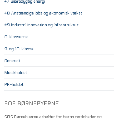
#7 Bæredygtig energi
#8 Anstændige jobs og økonomisk vækst
#9 Industri, innovation og infrastruktur
0. klasserne
9. og 10. klasse
Generelt
Musikholdet
PR-holdet
SOS BØRNEBYERNE
SOS Børnebyerne arbejder for børns rettigheder og