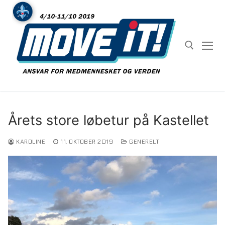
Spring
til
indhold
Søg efter:
Årets store løbetur på Kastellet
KAROLINE
11. OKTOBER 2019
GENERELT