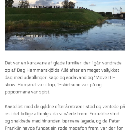
Det var en karavane af glade familier, der i går vandrede
op af Dag Hammarskjölds Allé efter en meget vellykket
dag med udstillinger, kage og sodavand og “Move It!-
show. Humøret var i top, T-shirtsene var på og
popcornene var spist.
Kastellet med de gyldne efterårstræer stod og ventede på
os i det tidlige aftenlys, da vi nåede frem. Forældre stod
og snakkede med hinanden, børnene legede, og da Peter
Franklin havde fundet sin røde megafon frem, var der for