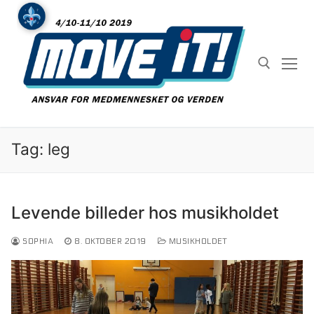
Spring
til
indhold
Søg efter:
Tag: leg
Levende billeder hos musikholdet
SOPHIA
8. OKTOBER 2019
MUSIKHOLDET