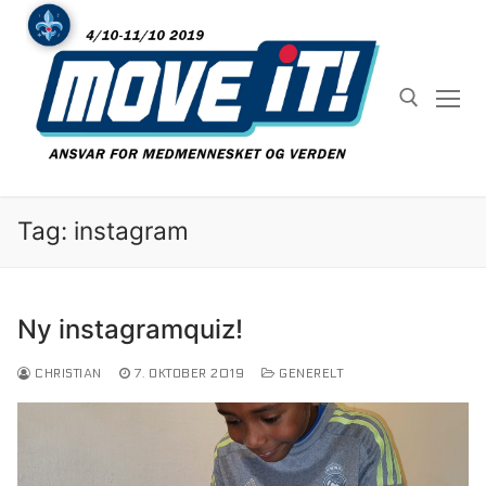
Spring
til
indhold
Søg efter:
Tag: instagram
Ny instagram​quiz!
CHRISTIAN
7. OKTOBER 2019
GENERELT