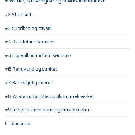
#16 Fred, retfærdighed og stærke institutioner
#2 Stop sult
#3 Sundhed og trivsel
#4 Kvalitetsuddannelse
#5 Ligestilling mellem kønnene
#6 Rent vand og sanitet
#7 Bæredygtig energi
#8 Anstændige jobs og økonomisk vækst
#9 Industri, innovation og infrastruktur
0. klasserne